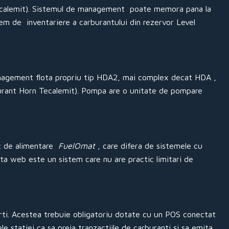
 Tecalemit). Sistemul de management poate memora pana la
tem de inventariere a carburantului din rezervor Level
nagement flota propriu tip HDA2, mai complex decat HDA ,
rburant Horn Tecalemit). Pompa are o unitate de pompare
ic de alimentare
FuelOmat
, care difera de sistemele cu
ata web este un sistem care nu are practic limitari de
terti. Acestea trebuie obligatoriu dotate cu un POS conectat
e statiei ca sa preia tranzactiile de carburanti și sa emita