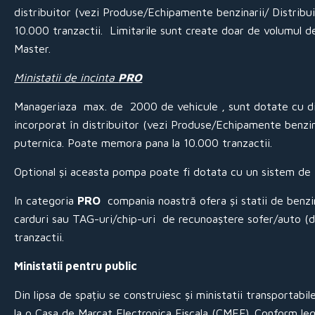
distribuitor (vezi Produse/Echipamente benzinarii/ Distri
10.000 tranzactii. Limitarile sunt create doar de volumul d
Master.
Ministatii de incinta
PRO
Manageriaza max. de 2000 de vehicule , sunt dotate cu di
incorporat în distribuitor (vezi Produse/Echipamente benzi
puternica. Poate memora pana la 10.000 tranzactii.
Optional și aceasta pompa poate fi dotata cu un sistem de i
In categoria
PRO
compania noastră ofera și statii de benz
carduri sau TAG-uri/chip-uri de recunoaștere sofer/auto (det
tranzactii.
Ministatii pentru public
Din lipsa de spațiu se construiesc și ministatii transportab
la o Casa de Marcat Electronica Fiscala (CMEF). Conform legis