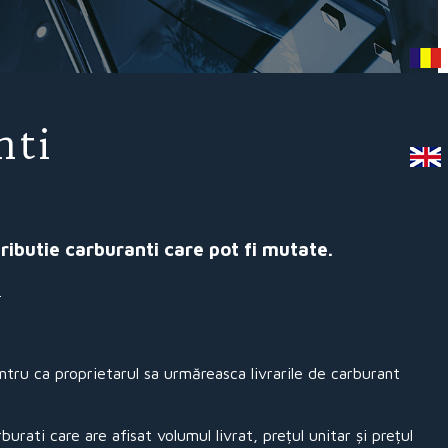
nti
ributie carburanti care pot fi mutate.
.
ru ca proprietarul sa urmăreasca livrarile de carburant
rati care are afisat volumul livrat, prețul unitar și prețul