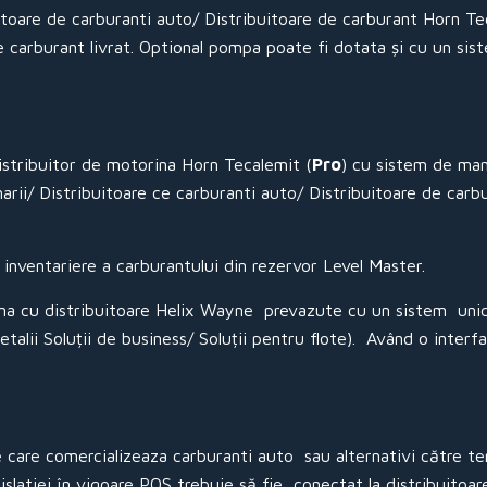
buitoare de carburanti auto/ Distribuitoare de carburant Horn
e carburant livrat. Optional pompa poate fi dotata și cu un sis
stribuitor de motorina Horn Tecalemit (
Pro
) cu sistem de ma
narii/ Distribuitoare ce carburanti auto/ Distribuitoare de ca
nventariere a carburantului din rezervor Level Master.
ina cu distribuitoare Helix Wayne prevazute cu un sistem un
alii Soluții de business/ Soluții pentru flote). Având o interf
ile care comercializeaza carburanti auto sau alternativi către 
latiei în vigoare POS trebuie să fie conectat la distribuitoarel