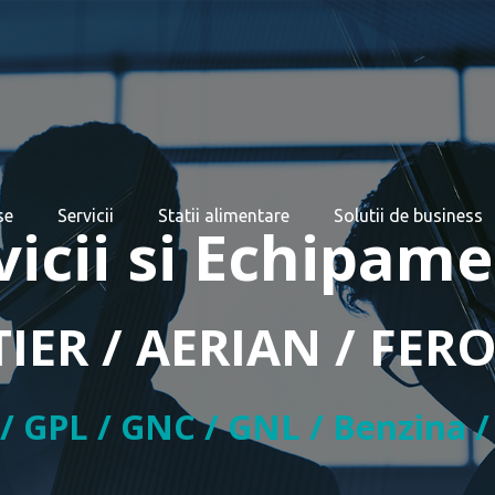
se
Servicii
Statii alimentare
Solutii de business
rvicii si Echipa
TIER / AERIAN / FER
 / GPL / GNC / GNL / Benzina 